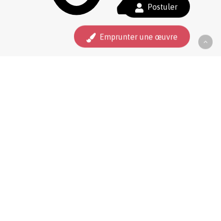
Sous-total :
0,00
€
Postuler
Voir le panier
Commander
Emprunter une œuvre
33