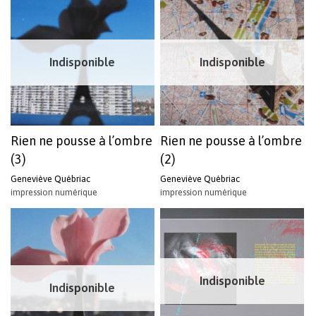
Indisponible
Indisponible
Rien ne pousse à l’ombre
Rien ne pousse à l’ombre
Votre panier est vide.
(3)
(2)
Geneviève Québriac
Geneviève Québriac
Revenir à l'Artotek
impression numérique
impression numérique
Indisponible
Indisponible