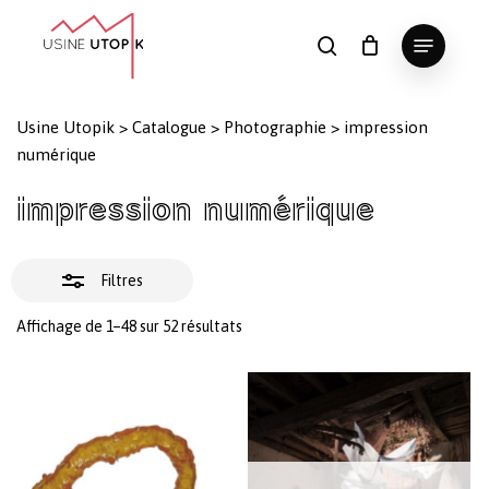
Skip
Menu
to
Fermer
search
Panier
Fermer
le
main
Close
les
panier
content
Menu
filtres
Usine Utopik
>
Catalogue
>
Photographie
>
impression
numérique
impression numérique
Filtres
Trié
Affichage de 1–48 sur 52 résultats
du
plus
récent
au
plus
ancien