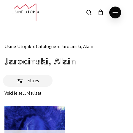
Skip
Menu
to
Fermer
search
Panier
Fermer
le
main
Close
les
panier
content
Menu
filtres
Usine Utopik
>
Catalogue
>
Jarocinski, Alain
Jarocinski, Alain
Filtres
Voici le seul résultat