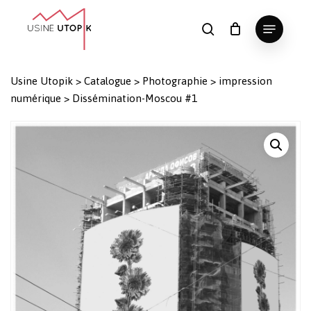
Skip
Menu
to
search
Panier
Fermer
le
main
Close
panier
content
Menu
Usine Utopik
>
Catalogue
>
Photographie
>
impression
numérique
>
Dissémination-Moscou #1