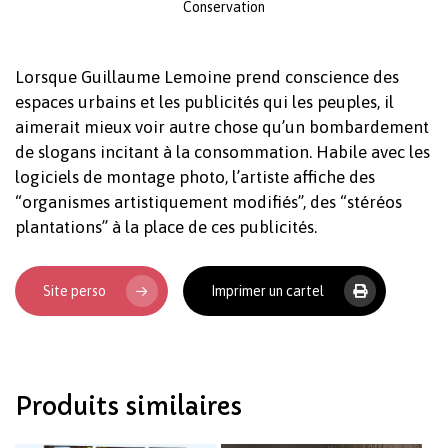
Conservation
Lorsque Guillaume Lemoine prend conscience des
espaces urbains et les publicités qui les peuples, il
aimerait mieux voir autre chose qu’un bombardement
de slogans incitant à la consommation. Habile avec les
logiciels de montage photo, l’artiste affiche des
“organismes artistiquement modifiés”, des “stéréos
Votre panier est vide.
plantations” à la place de ces publicités.
Revenir à l'Artotek
Site perso
Imprimer un cartel
Produits similaires