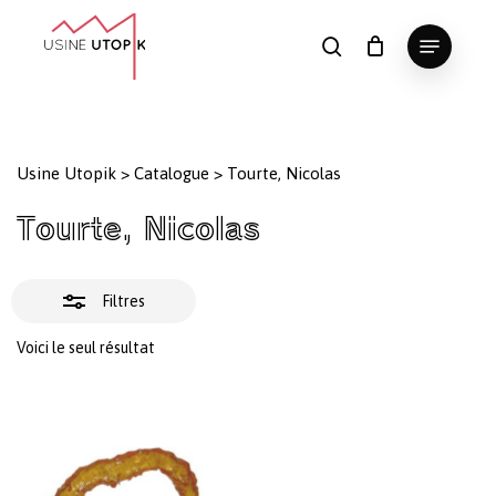
Skip
Menu
to
Fermer
search
Panier
Fermer
le
main
Close
les
panier
content
Menu
filtres
Usine Utopik
>
Catalogue
>
Tourte, Nicolas
Tourte, Nicolas
Filtres
Voici le seul résultat