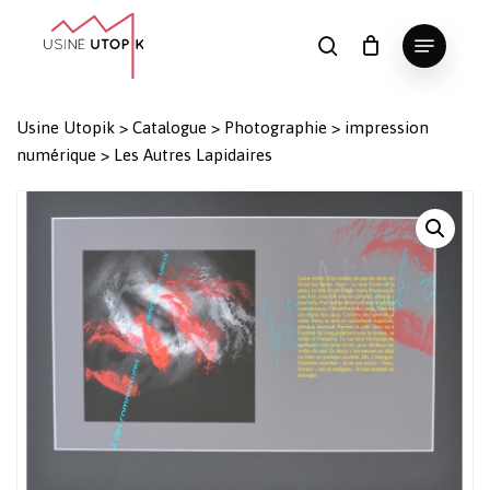
Skip
Menu
to
search
Panier
Fermer
le
main
Close
panier
content
Menu
Usine Utopik
>
Catalogue
>
Photographie
>
impression
numérique
>
Les Autres Lapidaires