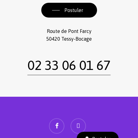
Postuler
Route de Pont Farcy
50420 Tessy-Bocage
02 33 06 01 67
facebook
instagram
Sous-total :
0,00
€