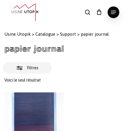
Skip
Menu
to
Fermer
search
Panier
Fermer
le
main
Close
les
panier
content
Menu
filtres
Usine Utopik
>
Catalogue
>
Support
>
papier journal
papier journal
Filtres
Voici le seul résultat