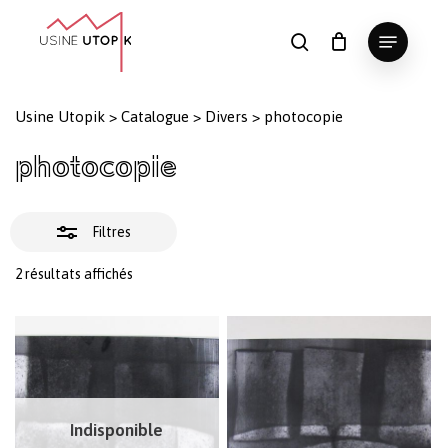
Skip
Menu
to
Fermer
search
Panier
Fermer
le
main
Close
les
panier
content
Menu
filtres
Usine Utopik
>
Catalogue
>
Divers
>
photocopie
photocopie
Filtres
Trié
2 résultats affichés
du
plus
récent
au
plus
ancien
Indisponible