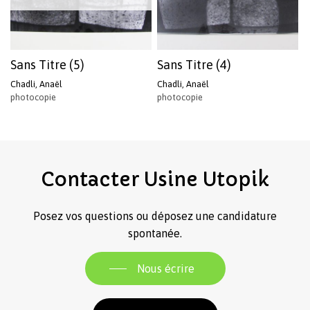
Sans Titre (5)
Sans Titre (4)
Chadli, Anaël
Chadli, Anaël
photocopie
photocopie
Votre panier est vide.
Contacter
Usine
Utopik
Revenir à l'Artotek
Posez vos questions ou déposez une candidature
spontanée.
Nous écrire