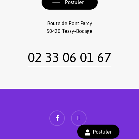
Postuler
Route de Pont Farcy
50420 Tessy-Bocage
02 33 06 01 67
facebook
instagram
Sous-total :
0,00
€
Postuler