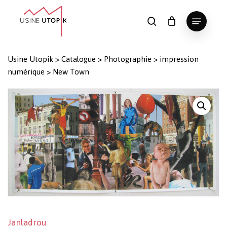
Skip
Menu
to
search
Panier
Fermer
le
main
Close
panier
content
Menu
Usine Utopik
>
Catalogue
>
Photographie
>
impression
numérique
>
New Town
Janladrou