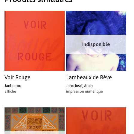
Votre panier est vide.
Revenir à l'Artotek
Indisponible
Voir Rouge
Lambeaux de Rêve
Janladrou
Jarocinski, Alain
affiche
impression numérique