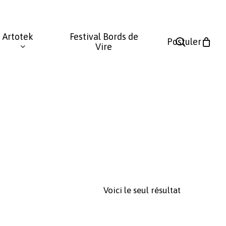
Fermer
le
Artotek
Festival Bords de
panier
search
Postuler
Vire
Voici le seul résultat