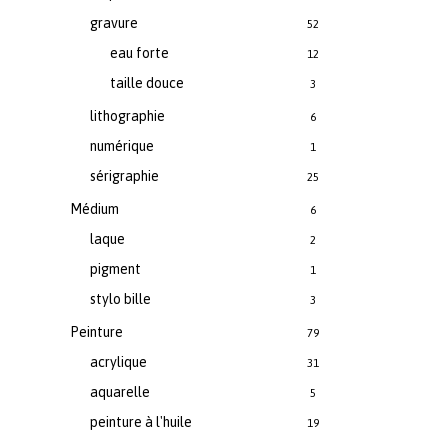
gravure
52
eau forte
12
taille douce
3
lithographie
6
numérique
1
sérigraphie
25
Médium
6
laque
2
pigment
1
stylo bille
3
Peinture
79
acrylique
31
aquarelle
5
peinture à l'huile
19