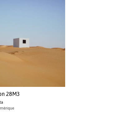
ion 28M3
ta
umérique