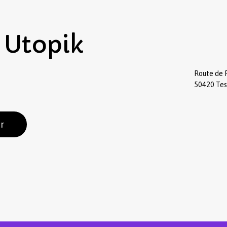
Utopik
Route de 
50420 Te
r
Sous-total :
Voir