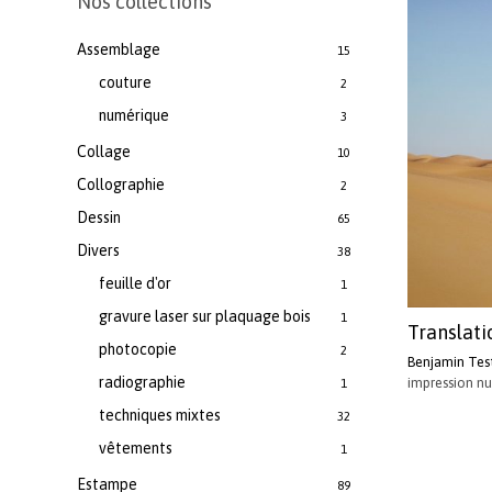
Nos collections
Assemblage
15
couture
2
numérique
3
Collage
10
Collographie
2
Dessin
65
Divers
38
feuille d'or
1
gravure laser sur plaquage bois
1
Translat
photocopie
2
Benjamin Tes
radiographie
impression n
1
techniques mixtes
32
vêtements
1
Estampe
89