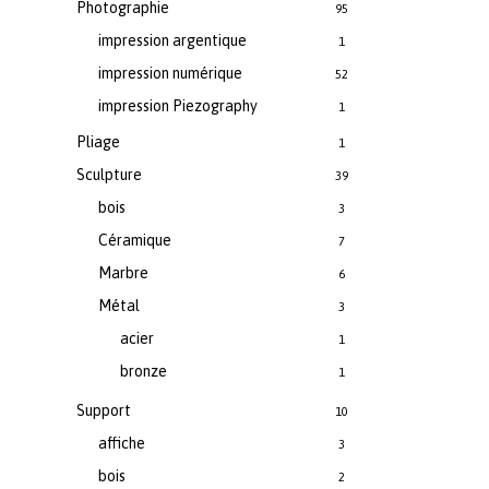
Photographie
95
impression argentique
1
impression numérique
52
impression Piezography
1
Pliage
1
Sculpture
39
bois
3
Céramique
7
Marbre
6
Métal
3
acier
1
bronze
1
Support
10
affiche
3
bois
2