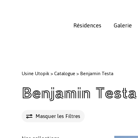
Skip
to
main
Résidences
Galerie
content
Usine Utopik
>
Catalogue
>
Benjamin Testa
Benjamin Testa
Masquer les
Filtres