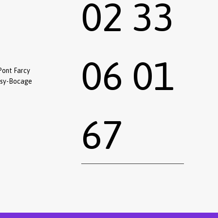
02 33
06 01
Pont Farcy
ssy-Bocage
67
0,00
€
 le panier
Commander