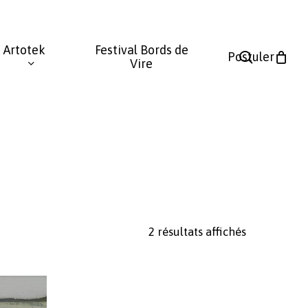
Fermer
le
Artotek
Festival Bords de
panier
search
Postuler
Vire
Trié
2 résultats affichés
du
plus