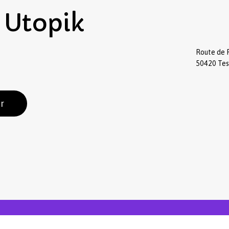
Utopik
Route de 
50420 Te
r
Sous-total :
Voir