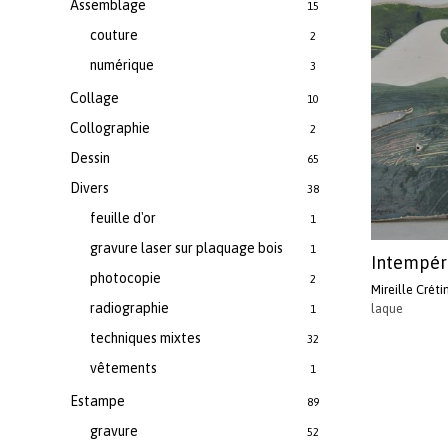
Assemblage
15
couture
2
numérique
3
Collage
10
Collographie
2
Dessin
65
Divers
38
feuille d'or
1
gravure laser sur plaquage bois
1
Intempéri
photocopie
2
Mireille Crét
radiographie
laque
1
techniques mixtes
32
vêtements
1
Estampe
89
gravure
52