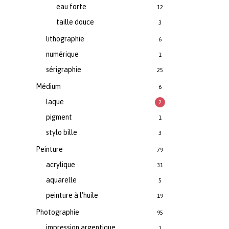
eau forte
12
taille douce
3
lithographie
6
numérique
1
sérigraphie
25
Médium
6
laque
2
pigment
1
stylo bille
3
Peinture
79
acrylique
31
aquarelle
5
peinture à l'huile
19
Photographie
95
impression argentique
1