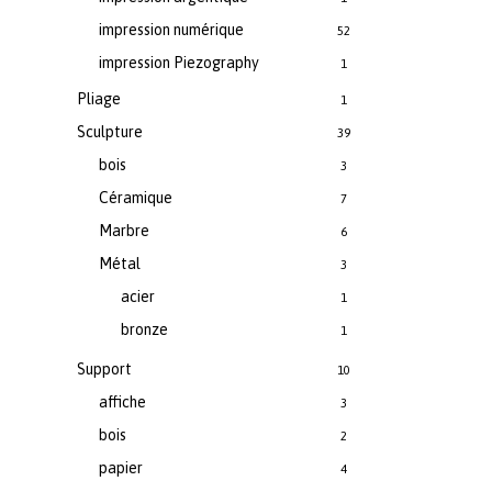
impression numérique
52
impression Piezography
1
Pliage
1
Sculpture
39
bois
3
Céramique
7
Marbre
6
Métal
3
acier
1
bronze
1
Support
10
affiche
3
bois
2
papier
4