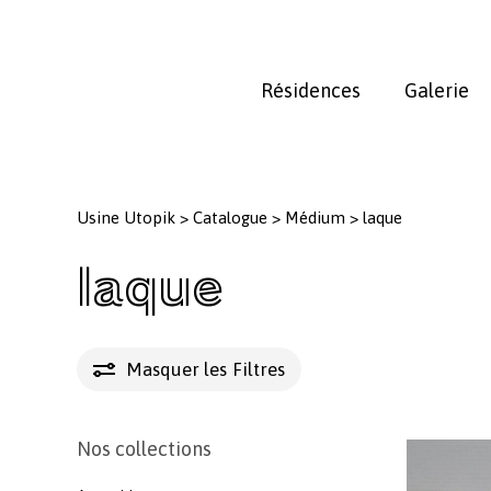
Skip
to
main
Résidences
Galerie
content
Usine Utopik
>
Catalogue
>
Médium
>
laque
laque
Masquer les
Filtres
Nos collections