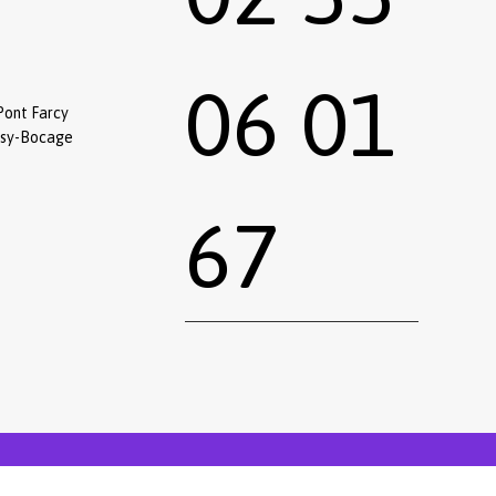
06 01
Pont Farcy
ssy-Bocage
67
0,00
€
 le panier
Commander