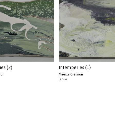
es (2)
Intempéries (1)
inon
Mireille Crétinon
laque