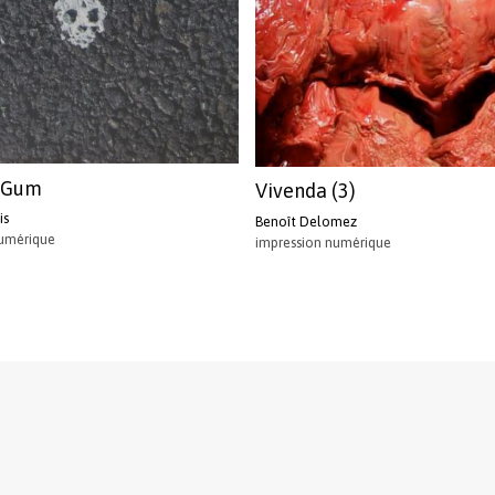
 Gum
Vivenda (3)
is
Benoît Delomez
numérique
impression numérique