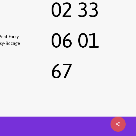
02 33
06 01
Pont Farcy
ssy-Bocage
67
0,00
€
 le panier
Commander