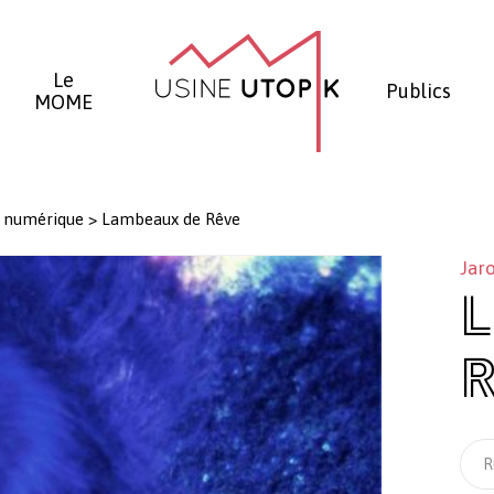
Panier
Le
Publics
MOME
 numérique
>
Lambeaux de Rêve
Jaro
L
R
R