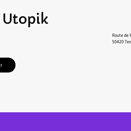
Utopik
Route de 
50420 Te
r
Sous-total :
Voir