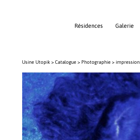
Skip
to
main
Résidences
Galerie
content
Usine Utopik
>
Catalogue
>
Photographie
>
impression