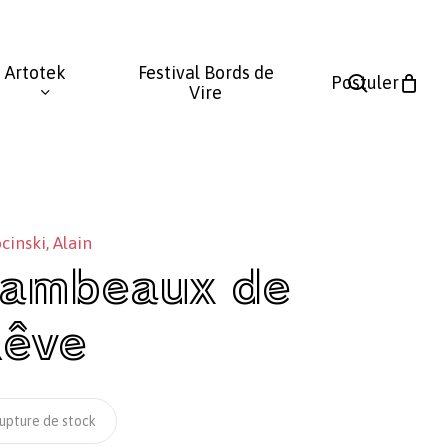
Fermer
le
Artotek
Festival Bords de
panier
search
Postuler
Vire
cinski, Alain
ambeaux de
êve
upture de stock