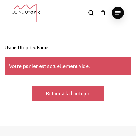
Skip
Menu
to
search
main
Close
content
Menu
Usine Utopik
>
Panier
Votre panier est actuellement vide.
Retour à la boutique