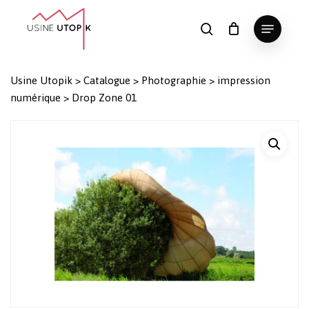
Skip
Menu
to
search
Panier
Fermer
le
main
Close
panier
content
Menu
Usine Utopik
>
Catalogue
>
Photographie
>
impression
numérique
>
Drop Zone 01