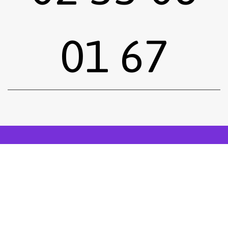
01 67
Sous-total :
0,00
€
Voir le panier
Commander
Emprunter une œuvre
Postuler
facebook
instagram
Tous droits réservés.
Mentions légales
.
Réalisé siiimplement
. .