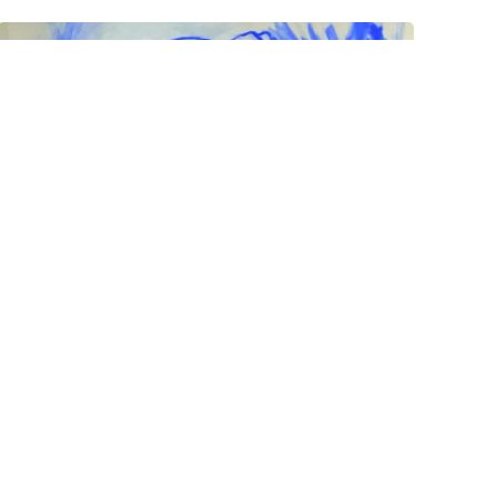
Emprunter une œuvre
Postuler
Exposition (Se)Tenir de
Cécile Dalnoky
Du 11.07.2025 au 28.09.2025Artiste Caennaise,
Cécile Dalnoky est une artiste-autrice qui
développe un travail narratif…