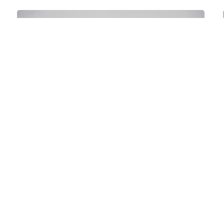
Exposition La Loba de
Virginie Hervieu
Du 17.10.2025 au 07.12.2025 Artiste coutançaise,
Virginie Hervieu développe des oeuvres issues
d’une recherche sculpturale…