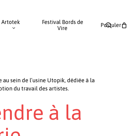
Fermer
le
Artotek
Festival Bords de
panier
search
Postuler
Vire
 au sein de l’usine Utopik, dédiée à la
tion du travail des artistes.
endre à la
rie