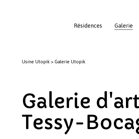
Skip
to
main
Résidences
Galerie
content
Usine Utopik
>
Galerie Utopik
Galerie d'art
Tessy-Boca