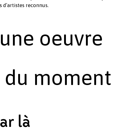
 d’artistes reconnus.
une oeuvre
es du moment
Sous-total :
ar là
Voir