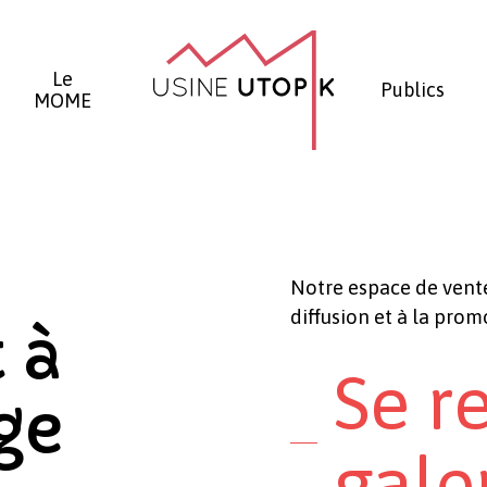
Panier
Le
Publics
MOME
Notre espace de vente
diffusion et à la promo
 à
Se r
ge
gale