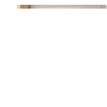
Exposition Natures
Diverses, oeuvres d’art
imprimé
Du 15.05.2026 au 05.07.2026 À l’occasion de