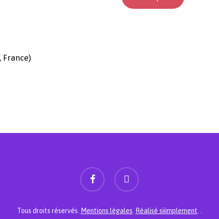
, France)
facebook
instagram
Sous-total :
Tous droits réservés.
Mentions légales
.
Réalisé siiimplement
. .
Voir