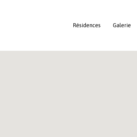
Skip
to
main
Résidences
Galerie
content