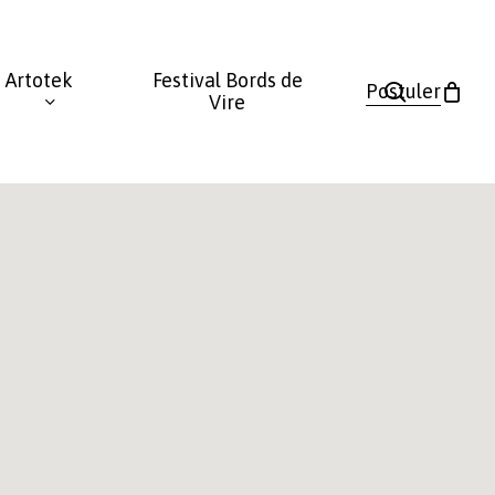
Fermer
le
Artotek
Festival Bords de
panier
search
Postuler
Vire