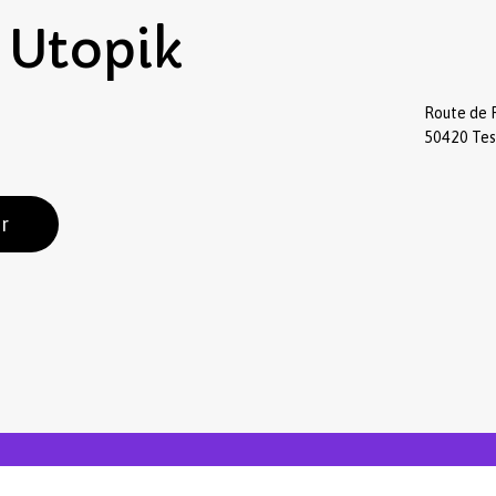
Utopik
Route de 
50420 Te
r
Sous-total :
Voir