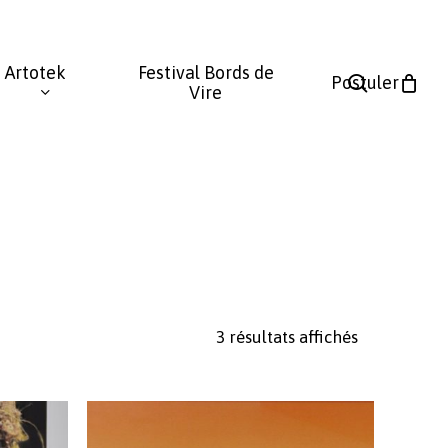
Fermer
le
Artotek
Festival Bords de
panier
search
Postuler
Vire
Trié
3 résultats affichés
du
plus