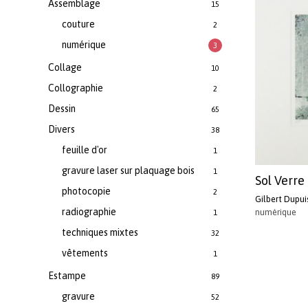
Assemblage
15
couture
2
numérique
3
Collage
10
Collographie
2
Dessin
65
Divers
38
feuille d'or
1
gravure laser sur plaquage bois
1
Sol Verre
photocopie
2
Gilbert Dupui
radiographie
numérique
1
techniques mixtes
32
vêtements
1
Estampe
89
gravure
52