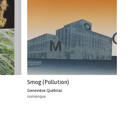
récent
au
plus
ancien
Smog (Pollution)
Geneviève Québriac
numérique