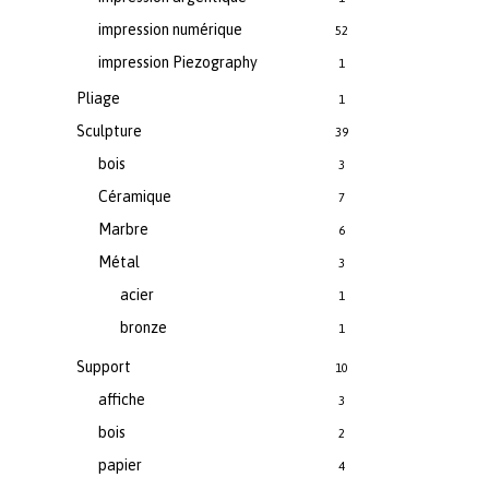
impression numérique
52
impression Piezography
1
Pliage
1
Sculpture
39
bois
3
Céramique
7
Marbre
6
Métal
3
acier
1
bronze
1
Support
10
affiche
3
bois
2
papier
4