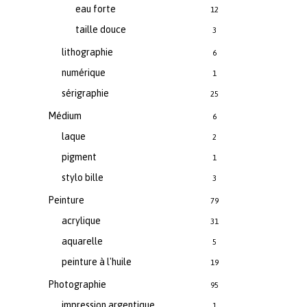
eau forte
12
taille douce
3
lithographie
6
numérique
1
sérigraphie
25
Médium
6
laque
2
pigment
1
stylo bille
3
Peinture
79
acrylique
31
aquarelle
5
peinture à l'huile
19
Photographie
95
impression argentique
1