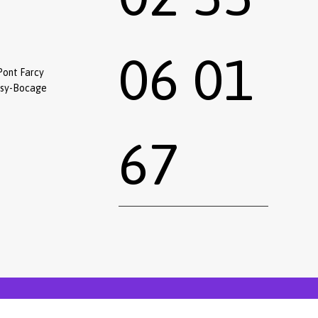
06 01
Pont Farcy
ssy-Bocage
67
0,00
€
 le panier
Commander