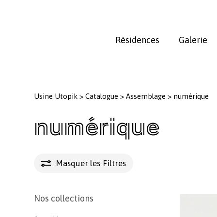
Skip
to
main
Résidences
Galerie
content
Usine Utopik
>
Catalogue
>
Assemblage
>
numérique
numérique
Masquer les
Filtres
Nos collections