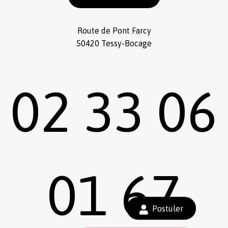
Route de Pont Farcy
50420 Tessy-Bocage
02 33 06
01 67
Sous-total :
0,00
€
Postuler