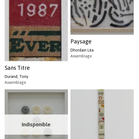
Paysage
Dhordain Léa
Assemblage
Sans Titre
Durand, Tony
Assemblage
Indisponible
Votre panier est vide.