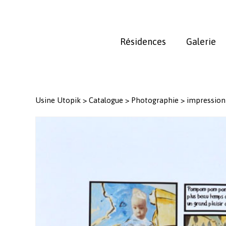
Skip
to
main
Résidences
Galerie
content
Usine Utopik
>
Catalogue
>
Photographie
>
impression