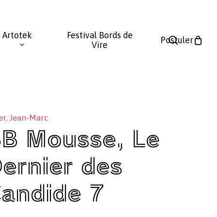
Fermer
le
Artotek
Festival Bords de
panier
search
Postuler
Vire
er, Jean-Marc
B Mousse, Le
ernier des
andide 7