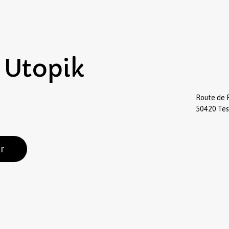
Utopik
Route de 
50420 Te
r
Sous-total :
Voir