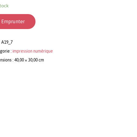
tock
Emprunter
:
A19_7
gorie :
impression numérique
sions : 40,00 × 30,00 cm