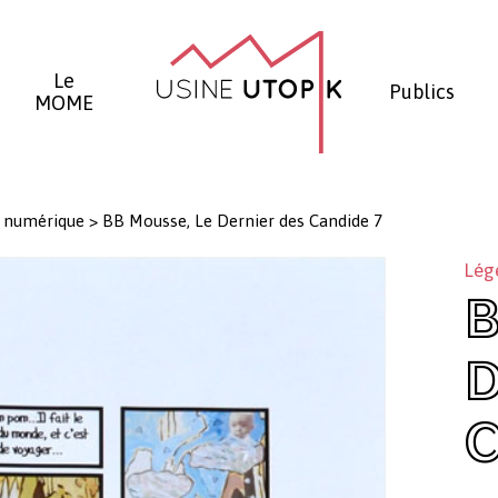
Panier
Le
Publics
MOME
 numérique
>
BB Mousse, Le Dernier des Candide 7
Lég
B
D
C