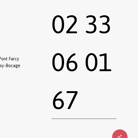
02 33
06 01
Pont Farcy
ssy-Bocage
67
0,00
€
 le panier
Commander