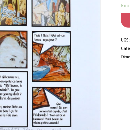
En s
UGS 
Caté
Dimen