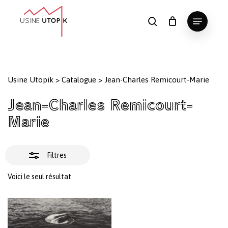
Skip
Menu
to
Fermer
search
Panier
Fermer
le
main
Close
les
panier
content
Menu
filtres
Usine Utopik
>
Catalogue
>
Jean-Charles Remicourt-Marie
Jean-Charles Remicourt-
Marie
Filtres
Voici le seul résultat