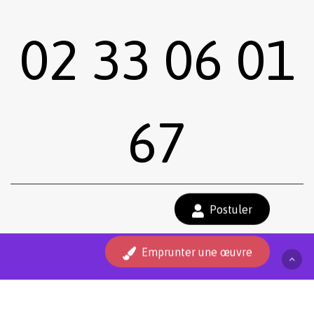
02 33 06 01
67
Sous-total :
0,00
€
Postuler
Voir le panier
Commander
Emprunter une œuvre
facebook
instagram