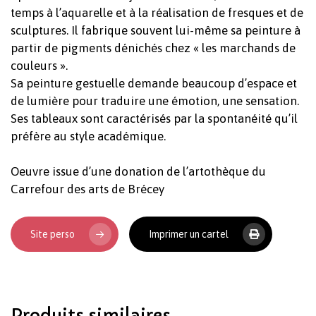
temps à l’aquarelle et à la réalisation de fresques et de
sculptures. Il fabrique souvent lui-même sa peinture à
partir de pigments dénichés chez « les marchands de
couleurs ».
Sa peinture gestuelle demande beaucoup d’espace et
de lumière pour traduire une émotion, une sensation.
Ses tableaux sont caractérisés par la spontanéité qu’il
préfère au style académique.
Votre panier est vide.
Oeuvre issue d’une donation de l’artothèque du
Carrefour des arts de Brécey
Revenir à l'Artotek
Site perso
Imprimer un cartel
Produits similaires