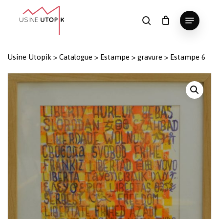
Skip
Menu
to
search
Panier
Fermer
le
main
Close
panier
content
Menu
Usine Utopik
>
Catalogue
>
Estampe
>
gravure
>
Estampe 6