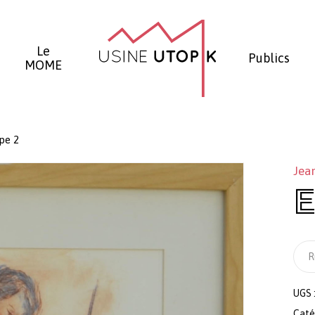
Panier
Le
Publics
MOME
pe 2
Jea
E
R
UGS 
Caté