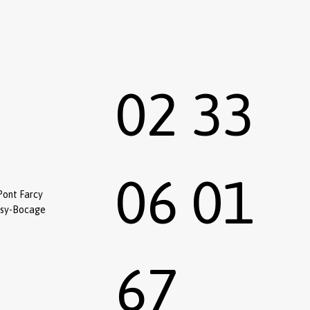
02 33
06 01
Pont Farcy
ssy-Bocage
67