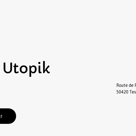
Utopik
Route de 
50420 Te
r