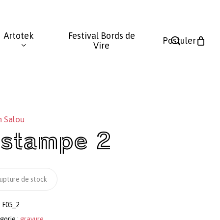
Fermer
le
Artotek
Festival Bords de
panier
search
Postuler
Vire
n Salou
stampe 2
upture de stock
:
F05_2
gorie :
gravure