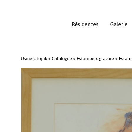
Skip
to
main
Résidences
Galerie
content
Usine Utopik
>
Catalogue
>
Estampe
>
gravure
>
Estam