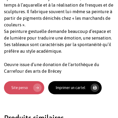
temps à l’aquarelle et à la réalisation de fresques et de
sculptures. Il fabrique souvent lui-même sa peinture à
partir de pigments dénichés chez « les marchands de
couleurs ».
Sa peinture gestuelle demande beaucoup d’espace et
de lumière pour traduire une émotion, une sensation.
Ses tableaux sont caractérisés par la spontanéité qu’il
préfère au style académique.
Oeuvre issue d’une donation de l’artothèque du
Votre panier est vide.
Carrefour des arts de Brécey
Revenir à l'Artotek
Site perso
Imprimer un cartel