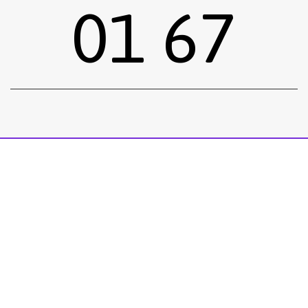
01 67
Sous-total :
0,00
€
Voir le panier
Commander
Emprunter une œuvre
Postuler
facebook
instagram
Tous droits réservés.
Mentions légales
.
Réalisé siiimplement
. .