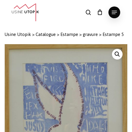
Skip
Menu
to
search
Panier
Fermer
le
main
Close
panier
content
Menu
Usine Utopik
>
Catalogue
>
Estampe
>
gravure
>
Estampe 5