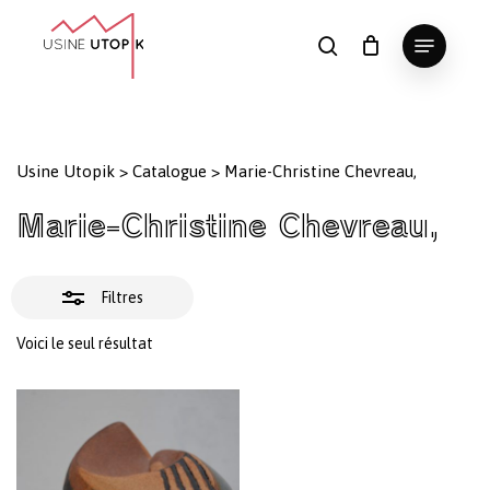
Skip
Menu
to
Fermer
search
Panier
Fermer
le
main
Close
les
panier
content
Menu
filtres
Usine Utopik
>
Catalogue
>
Marie-Christine Chevreau,
Marie-Christine Chevreau,
Filtres
Voici le seul résultat