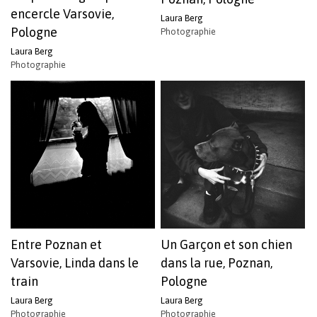
encercle Varsovie,
Laura Berg
Pologne
Photographie
Votre panier est vide.
Laura Berg
Photographie
Revenir à l'Artotek
Entre Poznan et
Un Garçon et son chien
Varsovie, Linda dans le
dans la rue, Poznan,
train
Pologne
Laura Berg
Laura Berg
Photographie
Photographie