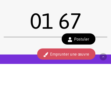
01 67
Sous-total :
0,00
€
Postuler
Voir le panier
Commander
Emprunter une œuvre
facebook
instagram
Tous droits réservés.
Mentions légales
.
Réalisé siiimplement
. .