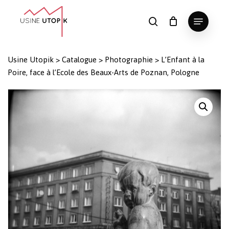
Skip
Menu
to
search
Panier
Fermer
le
main
Close
panier
content
Menu
Usine Utopik
>
Catalogue
>
Photographie
>
L’Enfant à la
Poire, face à l’Ecole des Beaux-Arts de Poznan, Pologne