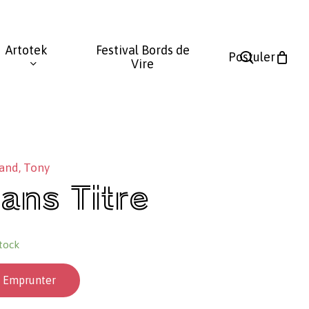
Fermer
le
Artotek
Festival Bords de
panier
search
Postuler
Vire
and, Tony
ans Titre
tock
Emprunter