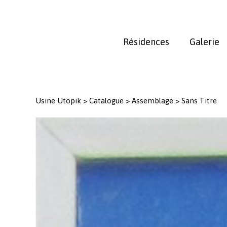
Skip
to
main
Résidences
Galerie
content
Usine Utopik
>
Catalogue
>
Assemblage
>
Sans Titre