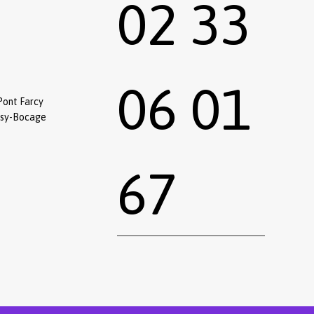
02 33
06 01
Pont Farcy
ssy-Bocage
67
0,00
€
 le panier
Commander