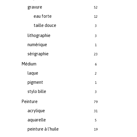
gravure
52
eau forte
12
taille douce
3
lithographie
3
numérique
1
sérigraphie
23
Médium
6
laque
2
pigment
1
stylo bille
3
Peinture
79
acrylique
31
aquarelle
5
peinture à l'huile
19