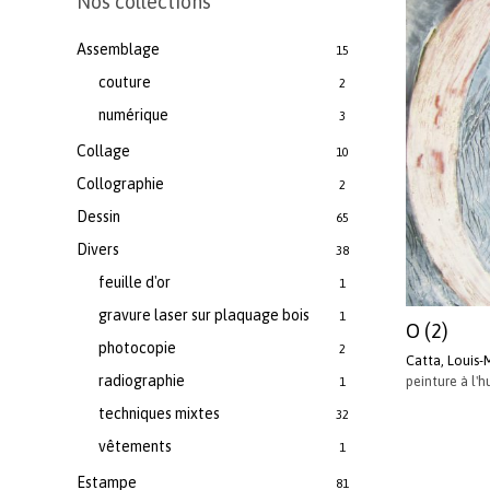
Nos collections
Assemblage
15
couture
2
numérique
3
Collage
10
Collographie
2
Dessin
65
Divers
38
feuille d'or
1
gravure laser sur plaquage bois
1
O (2)
photocopie
2
Catta, Louis-
radiographie
peinture à l'h
1
techniques mixtes
32
vêtements
1
Estampe
81