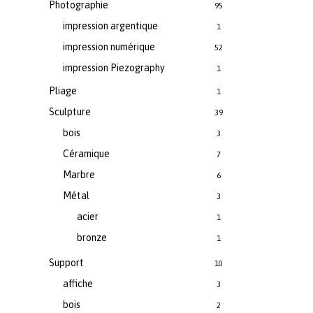
Photographie
95
impression argentique
1
impression numérique
52
impression Piezography
1
Pliage
1
Sculpture
39
bois
3
Céramique
7
Marbre
6
Métal
3
acier
1
bronze
1
Support
10
affiche
3
bois
2