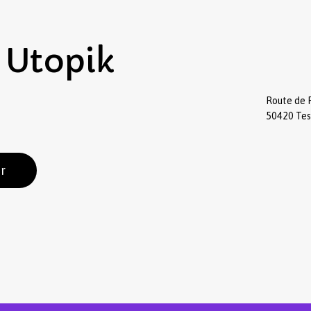
Utopik
Route de 
50420 Te
r
Sous-total :
Voir