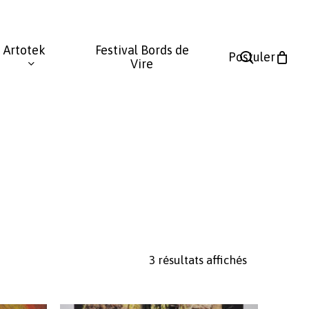
Fermer
le
Artotek
Festival Bords de
panier
search
Postuler
Vire
Trié
3 résultats affichés
du