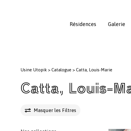
Skip
to
main
Résidences
Galerie
content
Usine Utopik
>
Catalogue
>
Catta, Louis-Marie
Catta, Louis-M
Masquer les
Filtres