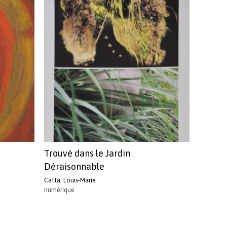
plus
récent
au
plus
ancien
Trouvé dans le Jardin
Déraisonnable
Catta, Louis-Marie
numérique