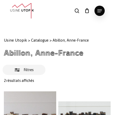
Skip
Menu
to
Fermer
search
Panier
Fermer
le
main
Close
les
panier
content
Menu
filtres
Usine Utopik
>
Catalogue
>
Abillon, Anne-France
Abillon, Anne-France
Filtres
Trié
2 résultats affichés
du
plus
récent
au
plus
ancien