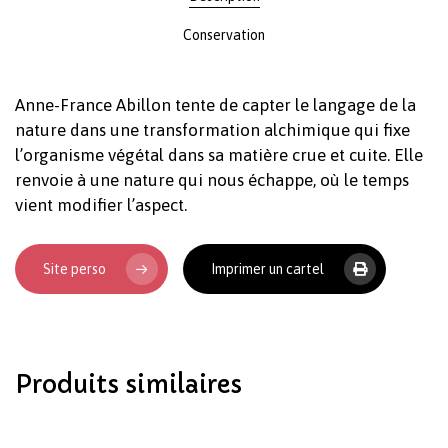
Conservation
Anne-France Abillon tente de capter le langage de la
nature dans une transformation alchimique qui fixe
l’organisme végétal dans sa matière crue et cuite. Elle
renvoie à une nature qui nous échappe, où le temps
vient modifier l’aspect.
Votre panier est vide.
Site perso
Imprimer un cartel
Revenir à l'Artotek
Produits similaires