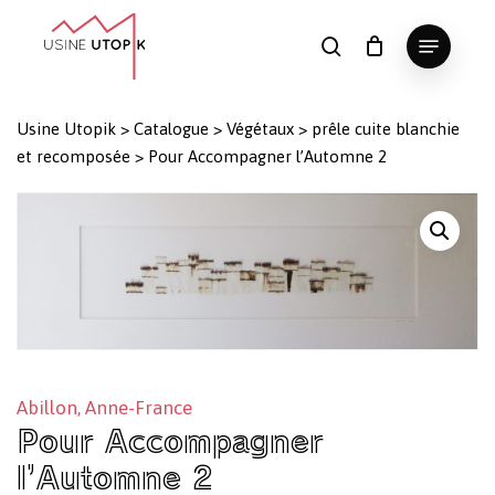
Skip
Menu
to
search
Panier
Fermer
le
main
Close
panier
content
Menu
Usine Utopik
>
Catalogue
>
Végétaux
>
prêle cuite blanchie
et recomposée
>
Pour Accompagner l’Automne 2
Abillon, Anne-France
Pour Accompagner
l’Automne 2