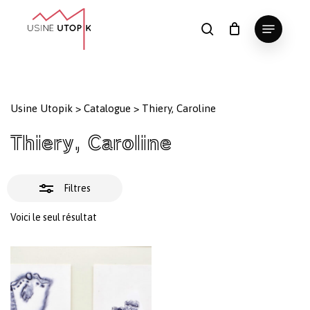
Skip
Menu
to
Fermer
search
Panier
Fermer
le
main
Close
les
panier
content
Menu
filtres
Usine Utopik
>
Catalogue
>
Thiery, Caroline
Thiery, Caroline
Filtres
Voici le seul résultat