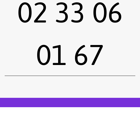
02 33 06
01 67
Sous-total :
0,00
€
Voir le panier
Commander
Emprunter une œuvre
Postuler
facebook
instagram