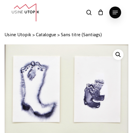
Skip
Menu
to
search
Panier
Fermer
le
main
Close
panier
content
Menu
Usine Utopik
>
Catalogue
>
Sans titre (Santiags)