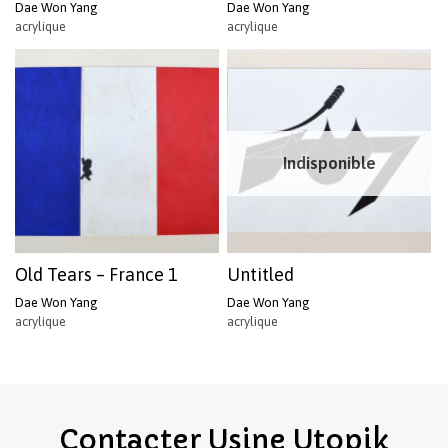
Dae Won Yang
Dae Won Yang
acrylique
acrylique
Votre panier est vide.
Revenir à l'Artotek
Indisponible
Old Tears – France 1
Untitled
Dae Won Yang
Dae Won Yang
acrylique
acrylique
Contacter
Usine
Utopik