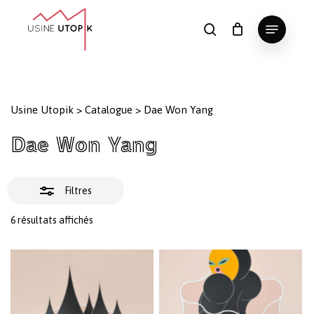
Skip
Menu
to
Fermer
search
Panier
Fermer
le
main
Close
les
panier
content
Menu
filtres
Usine Utopik
>
Catalogue
>
Dae Won Yang
Dae Won Yang
Filtres
Trié
6 résultats affichés
du
plus
récent
au
plus
ancien