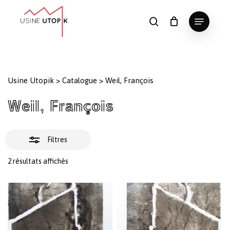
Skip
Menu
to
Fermer
search
Panier
Fermer
le
main
Close
les
panier
content
Menu
filtres
Usine Utopik
>
Catalogue
>
Weil, François
Weil, François
Filtres
Trié
2 résultats affichés
du
plus
récent
au
plus
ancien