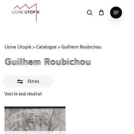
Skip
Menu
to
Fermer
search
Panier
Fermer
le
main
Close
les
panier
content
Menu
filtres
Usine Utopik
>
Catalogue
>
Guilhem Roubichou
Guilhem Roubichou
Filtres
Voici le seul résultat