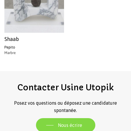
Shaab
Pepito
Marbre
Votre panier est vide.
Revenir à l'Artotek
Contacter
Usine
Utopik
Posez vos questions ou déposez une candidature
spontanée.
Nous écrire