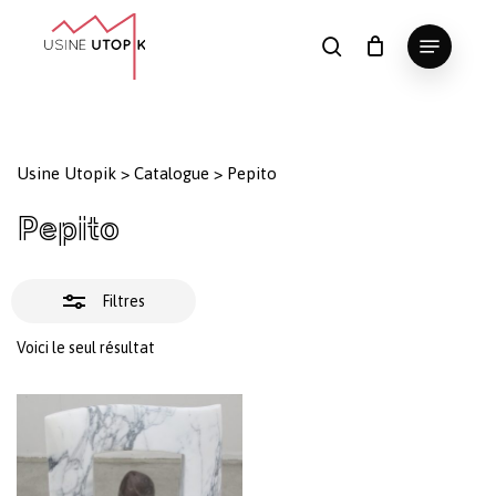
Skip
Menu
to
Fermer
search
Panier
Fermer
le
main
Close
les
panier
content
Menu
filtres
Usine Utopik
>
Catalogue
>
Pepito
Pepito
Filtres
Voici le seul résultat