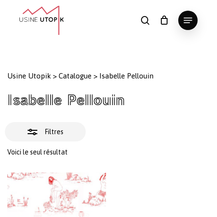
Skip
Menu
to
Fermer
search
Panier
Fermer
le
main
Close
les
panier
content
Menu
filtres
Usine Utopik
>
Catalogue
>
Isabelle Pellouin
Isabelle Pellouin
Filtres
Voici le seul résultat