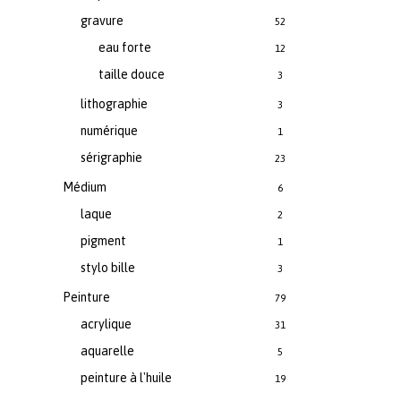
gravure
52
eau forte
12
taille douce
3
lithographie
3
numérique
1
sérigraphie
23
Médium
6
laque
2
pigment
1
stylo bille
3
Peinture
79
acrylique
31
aquarelle
5
peinture à l'huile
19