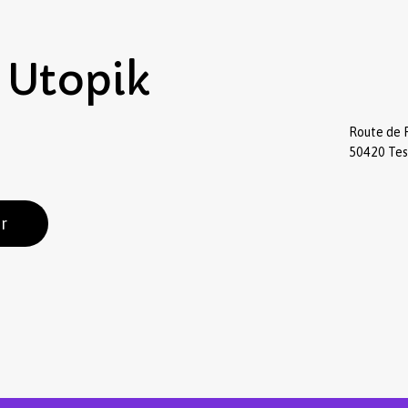
Utopik
Route de 
50420 Te
r
Sous-total :
Voir