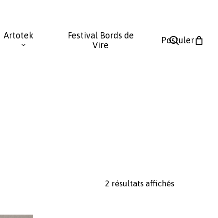
Fermer
le
Artotek
Festival Bords de
panier
search
Postuler
Vire
Trié
2 résultats affichés
du