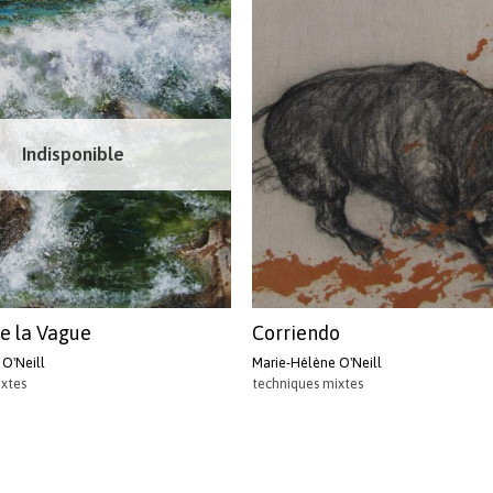
Indisponible
de la Vague
Corriendo
O'Neill
Marie-Hélène O'Neill
ixtes
techniques mixtes