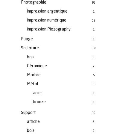
Photographie
95
impression argentique
1
impression numérique
52
impression Piezography
1
Pliage
1
Sculpture
39
bois
3
Céramique
7
Marbre
6
Métal
3
acier
1
bronze
1
Support
10
affiche
3
bois
2