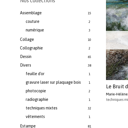
Nos collections
Assemblage
15
couture
2
numérique
3
Collage
10
Collographie
2
Dessin
65
Divers
38
feuille d'or
1
gravure laser sur plaquage bois
1
Le Bruit 
photocopie
2
Marie-Hélène 
radiographie
techniques m
1
techniques mixtes
32
vêtements
1
Estampe
81