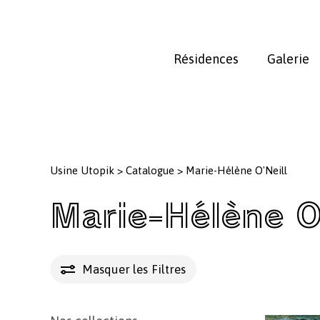
Skip
to
main
Résidences
Galerie
content
Usine Utopik
>
Catalogue
>
Marie-Hélène O'Neill
Marie-Hélène O'
Masquer les
Filtres