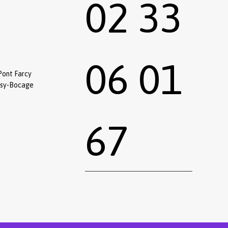
02 33
06 01
Pont Farcy
ssy-Bocage
67
0,00
€
 le panier
Commander