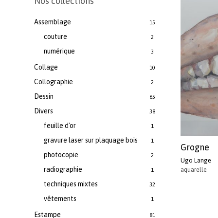
Nos collections
Assemblage
15
couture
2
numérique
3
Collage
10
Collographie
2
Dessin
65
Divers
38
feuille d'or
1
gravure laser sur plaquage bois
1
Grogne
photocopie
2
Ugo Lange
radiographie
aquarelle
1
techniques mixtes
32
vêtements
1
Estampe
81