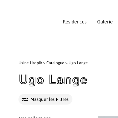
Skip
to
main
Résidences
Galerie
content
Usine Utopik
>
Catalogue
>
Ugo Lange
Ugo Lange
Masquer les
Filtres