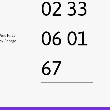
02 33
06 01
Pont Farcy
ssy-Bocage
67
0,00
€
 le panier
Commander