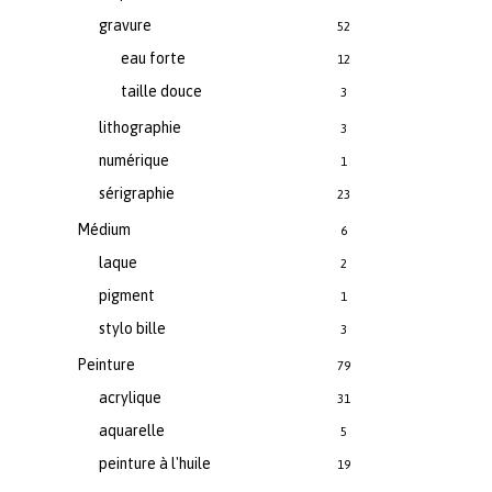
gravure
52
eau forte
12
taille douce
3
lithographie
3
numérique
1
sérigraphie
23
Médium
6
laque
2
pigment
1
stylo bille
3
Peinture
79
acrylique
31
aquarelle
5
peinture à l'huile
19