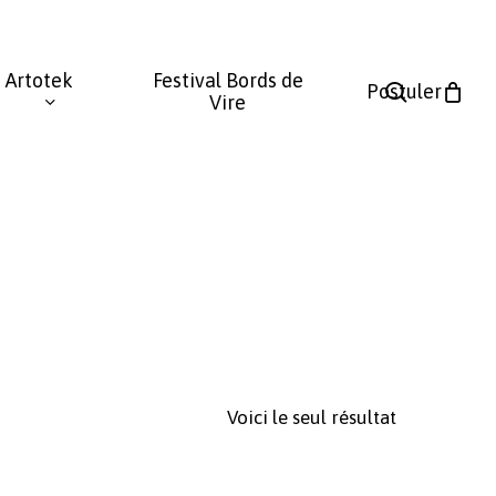
Fermer
le
Artotek
Festival Bords de
panier
search
Postuler
Vire
Voici le seul résultat