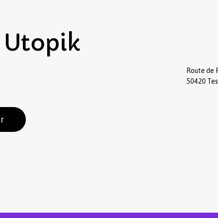
Utopik
Route de 
50420 Te
r
Sous-total :
Voir