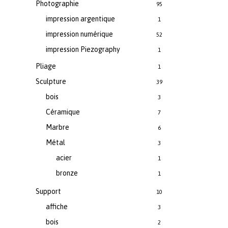
Photographie
95
impression argentique
1
impression numérique
52
impression Piezography
1
Pliage
1
Sculpture
39
bois
3
Céramique
7
Marbre
6
Métal
3
acier
1
bronze
1
Support
10
affiche
3
bois
2