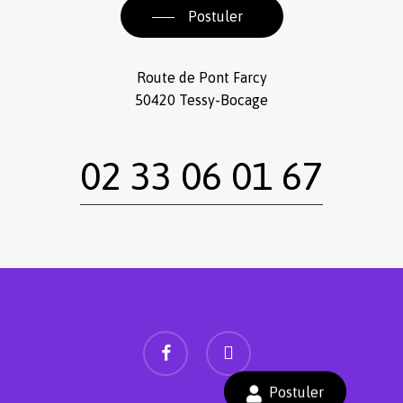
Postuler
Route de Pont Farcy
50420 Tessy-Bocage
02 33 06 01 67
facebook
instagram
Sous-total :
0,00
€
Postuler