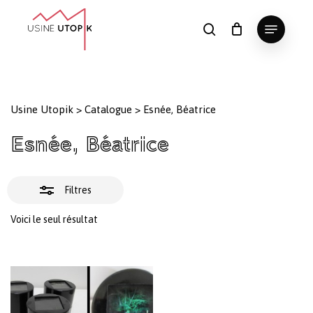
Skip
Menu
to
Fermer
search
Panier
Fermer
le
main
Close
les
panier
content
Menu
filtres
Usine Utopik
>
Catalogue
>
Esnée, Béatrice
Esnée, Béatrice
Filtres
Voici le seul résultat