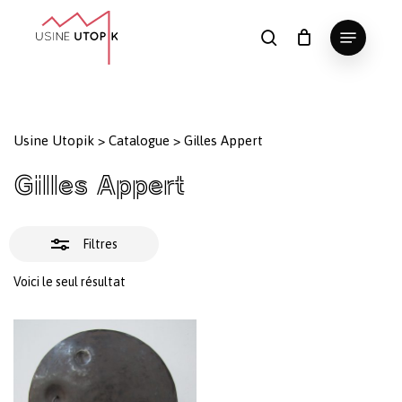
Skip
Menu
to
Fermer
search
Panier
Fermer
le
main
Close
les
panier
content
Menu
filtres
Usine Utopik
>
Catalogue
>
Gilles Appert
Gilles Appert
Filtres
Voici le seul résultat