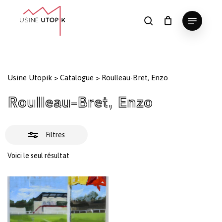
Skip
Menu
to
Fermer
search
Panier
Fermer
le
main
Close
les
panier
content
Menu
filtres
Usine Utopik
>
Catalogue
>
Roulleau-Bret, Enzo
Roulleau-Bret, Enzo
Filtres
Voici le seul résultat