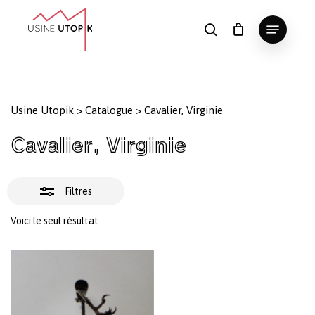
Skip
Menu
to
Fermer
search
Panier
Fermer
le
main
Close
les
panier
content
Menu
filtres
Usine Utopik
>
Catalogue
>
Cavalier, Virginie
Cavalier, Virginie
Filtres
Voici le seul résultat