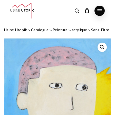
Skip
Menu
to
search
Panier
Fermer
le
main
Close
panier
content
Menu
Usine Utopik
>
Catalogue
>
Peinture
>
acrylique
>
Sans Titre