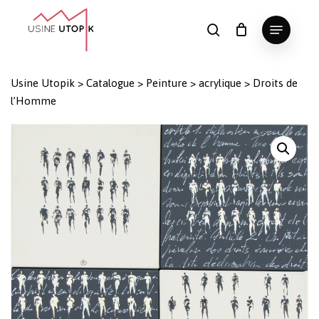
Skip
Menu
to
search
Panier
Fermer
le
main
Close
panier
content
Menu
Usine Utopik
>
Catalogue
>
Peinture
>
acrylique
>
Droits de
l’Homme