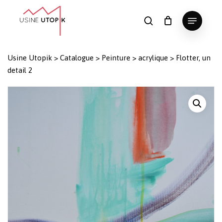
Skip
Menu
to
search
Panier
Fermer
le
main
Close
panier
content
Menu
Usine Utopik
>
Catalogue
>
Peinture
>
acrylique
>
Flotter, un
detail 2