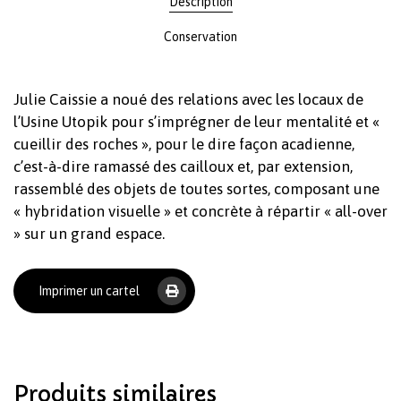
Description
Conservation
Julie Caissie a noué des relations avec les locaux de
l’Usine Utopik pour s’imprégner de leur mentalité et «
cueillir des roches », pour le dire façon acadienne,
c’est-à-dire ramassé des cailloux et, par extension,
rassemblé des objets de toutes sortes, composant une
Votre panier est vide.
« hybridation visuelle » et concrète à répartir « all-over
» sur un grand espace.
Revenir à l'Artotek
Imprimer un cartel
Produits similaires