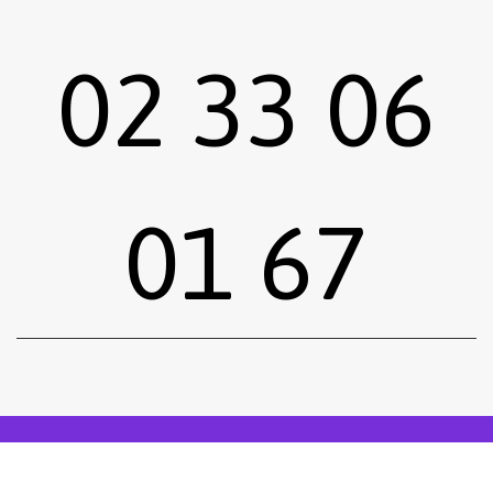
02 33 06
01 67
Sous-total :
0,00
€
Voir le panier
Commander
Emprunter une œuvre
Postuler