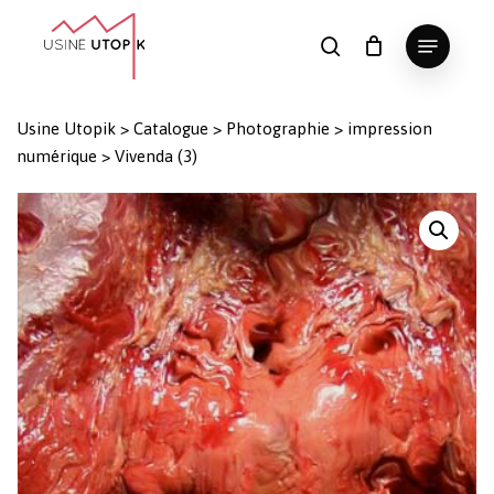
Skip
Menu
to
search
Panier
Fermer
le
main
Close
panier
content
Menu
Usine Utopik
>
Catalogue
>
Photographie
>
impression
numérique
>
Vivenda (3)