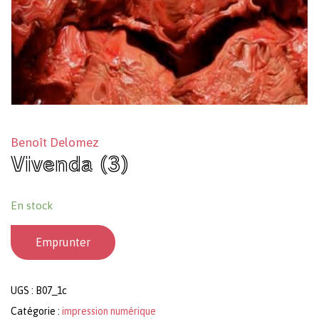
Benoît Delomez
Vivenda (3)
En stock
Emprunter
UGS :
B07_1c
Catégorie :
impression numérique