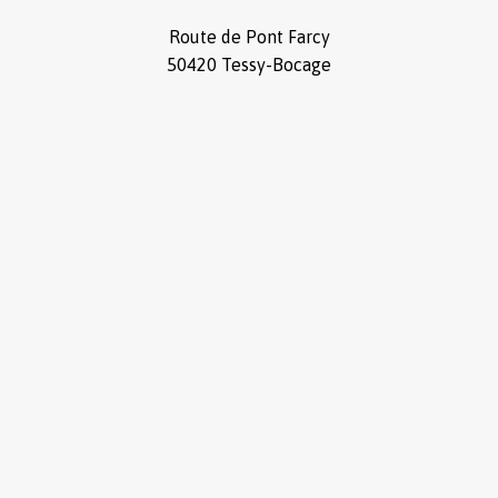
Route de Pont Farcy
50420 Tessy-Bocage
02 33 06
01 67
Sous-total :
0,00
€
Voir le panier
Commander