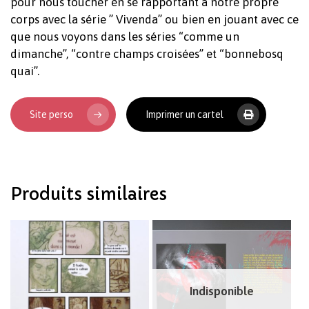
pour nous toucher en se rapportant à notre propre
corps avec la série ” Vivenda” ou bien en jouant avec ce
que nous voyons dans les séries “comme un
dimanche”, “contre champs croisées” et “bonnebosq
quai”.
Votre panier est vide.
Site perso
Imprimer un cartel
Revenir à l'Artotek
Produits similaires
Indisponible