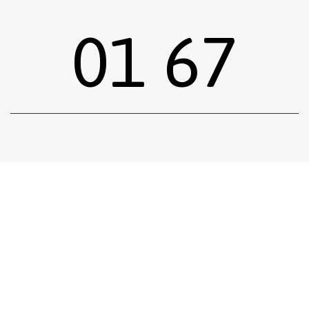
01 67
Sous-total :
0,00
€
Voir le panier
Commander
Emprunter une œuvre
Postuler
facebook
instagram
Tous droits réservés.
Mentions légales
.
Réalisé siiimplement
. .