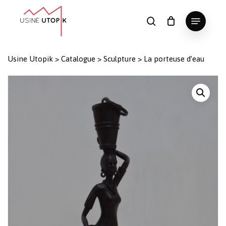
Skip
Menu
to
search
Panier
Fermer
le
main
Close
panier
content
Menu
Usine Utopik
>
Catalogue
>
Sculpture
>
La porteuse d’eau