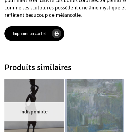
pour mettre en œuvre ces boites colorées. Sa peinture
comme ses sculptures possèdent une âme mystique et
reflètent beaucoup de mélancolie.
Votre panier est vide.
Imprimer un cartel
Revenir à l'Artotek
Produits similaires
Indisponible