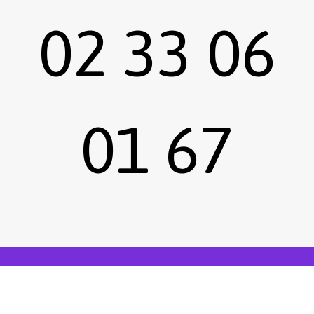
02 33 06
01 67
Sous-total :
0,00
€
Voir le panier
Commander
Emprunter une œuvre
Postuler
facebook
instagram